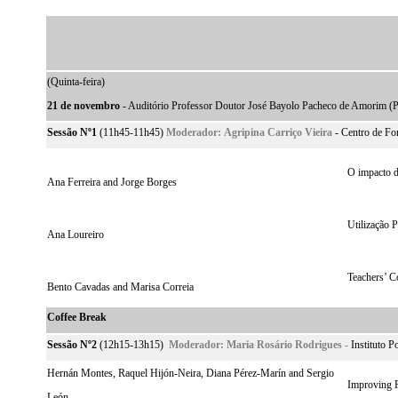
(Quinta-feira)
21 de novembro
- Auditório Professor Doutor José Bayolo Pacheco de Amorim (P
Sessão Nº1
(11h45-11h45)
Moderador:
Agripina Carriço Vieira
- Centro de Fo
O impacto d
Ana Ferreira and Jorge Borges
Utilização 
Ana Loureiro
Teachers’ C
Bento Cavadas and Marisa Correia
Coffee Break
Sessão Nº2
(12h15-13h15)
Moderador:
Maria Rosário Rodrigues -
Instituto P
Hernán Montes, Raquel Hijón-Neira, Diana Pérez-Marín and Sergio
Improving 
León