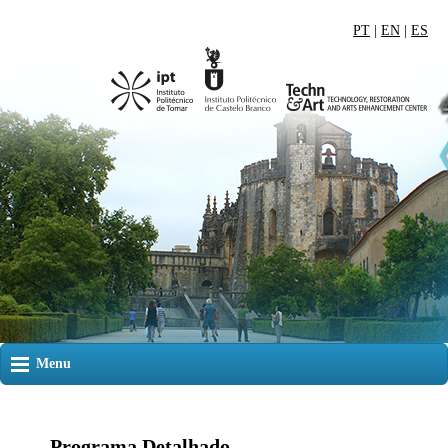
PT
|
EN
|
ES
Menu
Programa Detalhado