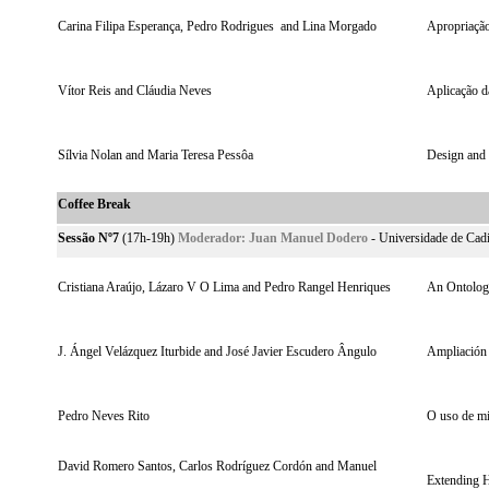
Carina Filipa Esperança, Pedro Rodrigues and Lina Morgado
Apropriação
Vítor Reis and Cláudia Neves
Aplicação d
Sílvia Nolan and Maria Teresa Pessôa
Design and 
Coffee Break
Sessão Nº7
(17h-19h)
Moderador:
Juan Manuel Dodero
- Universidade de Cad
Cristiana Araújo, Lázaro V O Lima and Pedro Rangel Henriques
An Ontology
J. Ángel Velázquez Iturbide and José Javier Escudero Ângulo
Ampliación 
Pedro Neves Rito
O uso de mi
David Romero Santos, Carlos Rodríguez Cordón and Manuel
Extending H