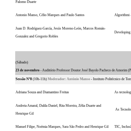
Palomo Duarte
Antonio Manso, Célio Marques and Paulo Santos
Algorithmi –
Juan D. Rodríguez-García, Jesús Moreno-León, Marcos Román-
Developing 
Gonzalez and Gregorio Robles
(Sábado)
23 de novembro
- Auditório Professor Doutor José Bayolo Pacheco de Amorim (P
Sessão Nº8
(10h-11h)
Moderador:
António Manso
- Instituto Politécnico de To
Adriana Souza and Diamantino Freitas
As tecnologi
Andreia Amaral, Dalila Daniel, Rita Moreira, Zélia Duarte and
As Tecnolog
Henrique Gil
Manuel Filipe, Noémia Marques, Sara São Pedro and Henrique Gil
TIC, Inclus