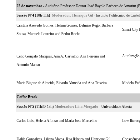
22 de novembro
- Auditório Professor Doutor José Bayolo Pacheco de Amorim (P
Sessão Nº4
(10h-11h)
Moderador:
Henrique Gil
- Instituto Politécnico de Cast
Cristina Azevedo Gomes, Helena Gomes, Belmiro Rego, Bárbara
Smart City 
Sousa, Manuela Loureiro and Pedro Rocha
A utilizaçã
Célio Gonçalo Marques, Ana A. Carvalho, Ana Ferreira and
Antonio Manso
Maria Bigotte de Almeida, Ricardo Almeida and Ana Teixeira
Modelo Peda
Coffee Break
Sessão Nº5
(11h30-13h)
Moderador:
Lina Morgado
- Universidade Aberta
Carlos Luis, Helena Afonso and Maria Jose Marcelino
Low literacy
Dalila Gonçalves, Liliana Matos, Rita Ribeiro and Henrique Gil
Consciência