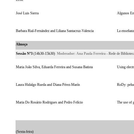
José Luis Sierra
Algunos Err
Barbara Rial-Fernández and Liliana Santacruz-Valencia
La enseñanza
Almoço
Sessão Nº3
(14h30-15h30)
Moderador:
Ana Paula Ferreira
- Rede de Bibliotec
Maria João Silva, Eduarda Ferreira and Susana Batista
Using elect
Laura Hidalgo Rueda and Diana Pérez-Marín
RoDy: peluc
Maria Do Rosário Rodrigues and Pedro Felício
The use of 
(Sexta-feira)