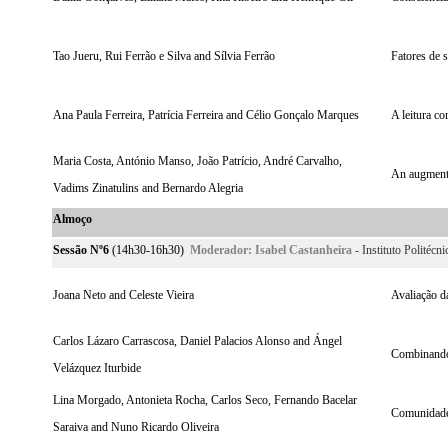
Tao Jueru, Rui Ferrão e Silva and Sílvia Ferrão
Fatores de s
Ana Paula Ferreira, Patrícia Ferreira and Célio Gonçalo Marques
A leitura c
Maria Costa, António Manso, João Patrício, André Carvalho,
An augmente
Vadims Zinatulins and Bernardo Alegria
Almoço
Sessão Nº6
(14h30-16h30)
Moderador:
Isabel Castanheira
- Instituto Politécn
Joana Neto and Celeste Vieira
Avaliação d
Carlos Lázaro Carrascosa, Daniel Palacios Alonso and Ángel
Combinando 
Velázquez Iturbide
Lina Morgado, Antonieta Rocha, Carlos Seco, Fernando Bacelar
Comunidades
Saraiva and Nuno Ricardo Oliveira