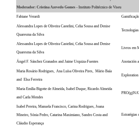
Moderador:
Cristina Azevedo Gomes
- Instituto Politécnico de Viseu
Fabiane Verardi
Gamificação 
Alessandra Lopes de Oliveira Castelini, Celia Sousa and Denise
Tecnologias
Quaresma da Silva
Alessandra Lopes de Oliveira Castelini, Celia Sousa and Denise
Livros em M
Quaresma da Silva
Ángel F. Sánchez Granados and Jaime Urquiza-Fuentes
Anotación au
Maria Rosário Rodrigues, Ana Luísa Oliveira Pires, Mário Baía
Exploration 
and Elsa Ferreira
Maria Emília Bigotte de Almeida, Isabel Duque, Ricardo Almeida
PRO(g)NATU
and Carla Mendes
Isabel Pereira, Manuela Francisco, Carina Rodrigues, Joana
Estratégias
Mineiro, Sónia Pedro, Catarina Maximiano, Sandro Costa and
Cláudio Esperança