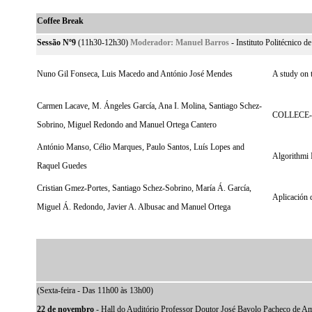
Coffee Break
Sessão Nº9
(11h30-12h30)
Moderador:
Manuel Barros
- Instituto Politécnico d
Nuno Gil Fonseca, Luis Macedo and António José Mendes
A study on 
Carmen Lacave, M. Ángeles García, Ana I. Molina, Santiago Schez-
COLLECE-2.0
Sobrino, Miguel Redondo and Manuel Ortega Cantero
António Manso, Célio Marques, Paulo Santos, Luís Lopes and
Algorithmi 
Raquel Guedes
Cristian Gmez-Portes, Santiago Schez-Sobrino, María Á. García,
Aplicación d
Miguel Á. Redondo, Javier A. Albusac and Manuel Ortega
(Sexta-feira - Das 11h00 às 13h00)
22 de novembro
- Hall do Auditório Professor Doutor José Bayolo Pacheco de A