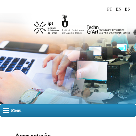
PT
|
EN
|
ES
Menu
Apresentação