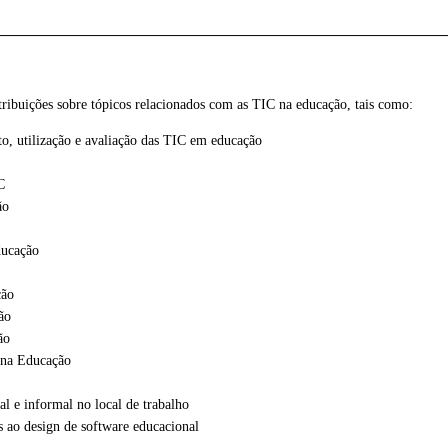
tribuições sobre tópicos relacionados com as TIC na educação, tais como:
o, utilização e avaliação das TIC em educação
C
ão
ducação
ção
ão
ão
na Educação
 e informal no local de trabalho
s ao design de software educacional