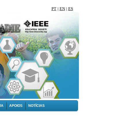
PT
|
EN
|
ES
MA
APOIOS
NOTÍCIAS