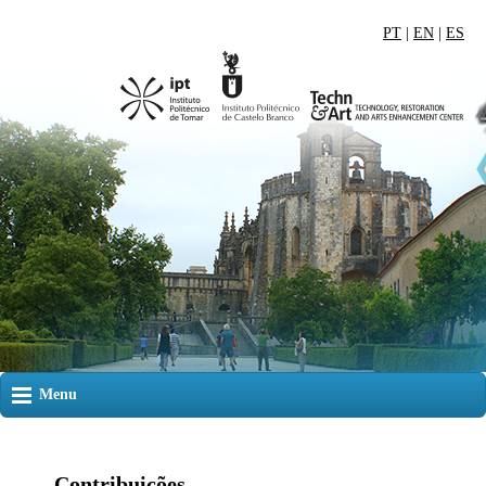
PT
|
EN
|
ES
Menu
Contribuições