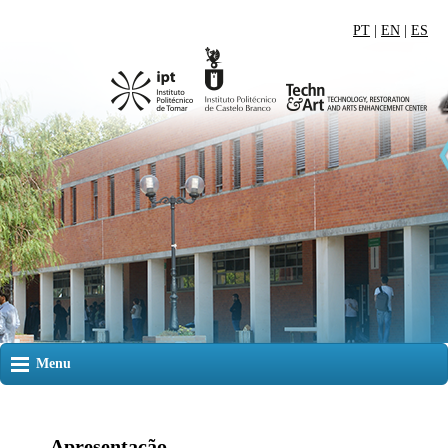
PT
|
EN
|
ES
Menu
Apresentação